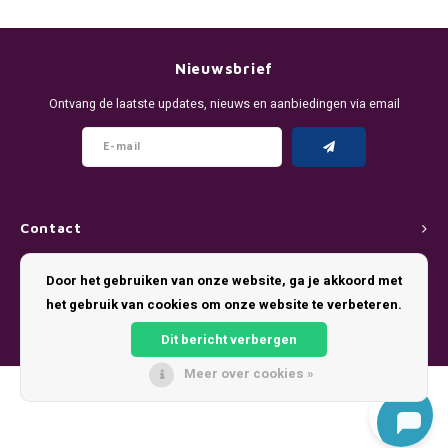
DENSSI
R4VE ENERGY
DENSS
Português
HKD
DOPE
REBEL ENERGY
FIX Z
Nieuwsbrief
IDR
Ontvang de laatste updates, nieuws en aanbiedingen via email
FIX
WAKEY
KLINT
INR
GREATEST
X-BOOSTER
R4VE 
JPY
KELLY WHITE
REBEL
Contact
BRL
KLINT
VELO
Klantenservice
Door het gebruiken van onze website, ga je akkoord met
BGN
het gebruik van cookies om onze website te verbeteren.
NICS
WAKE
Mijn account
HRK
Dit bericht verbergen
NOIS
X-BO
Meer over cookies »
DKK
© Copyright 2026 Pouch King - Theme by
Shopmonkey
SYX
EEK