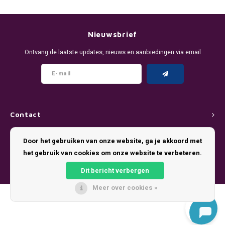
DENSSI
R4VE ENERGY
DENSS
Português
HKD
DOPE
REBEL ENERGY
FIX Z
Nieuwsbrief
IDR
Ontvang de laatste updates, nieuws en aanbiedingen via email
FIX
WAKEY
KLINT
INR
GREATEST
X-BOOSTER
R4VE 
JPY
KELLY WHITE
REBEL
Contact
BRL
KLINT
VELO
Klantenservice
Door het gebruiken van onze website, ga je akkoord met
BGN
het gebruik van cookies om onze website te verbeteren.
NICS
WAKE
Mijn account
HRK
Dit bericht verbergen
NOIS
X-BO
Meer over cookies »
DKK
© Copyright 2026 Pouch King - Theme by
Shopmonkey
SYX
EEK