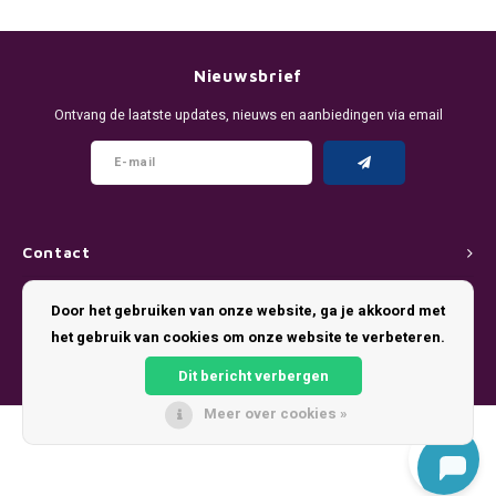
DENSSI
R4VE ENERGY
DENSS
Português
HKD
DOPE
REBEL ENERGY
FIX Z
Nieuwsbrief
IDR
Ontvang de laatste updates, nieuws en aanbiedingen via email
FIX
WAKEY
KLINT
INR
GREATEST
X-BOOSTER
R4VE 
JPY
KELLY WHITE
REBEL
Contact
BRL
KLINT
VELO
Klantenservice
Door het gebruiken van onze website, ga je akkoord met
BGN
het gebruik van cookies om onze website te verbeteren.
NICS
WAKE
Mijn account
HRK
Dit bericht verbergen
NOIS
X-BO
Meer over cookies »
DKK
© Copyright 2026 Pouch King - Theme by
Shopmonkey
SYX
EEK