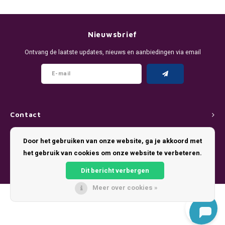
DENSSI
R4VE ENERGY
DENSS
Português
HKD
DOPE
REBEL ENERGY
FIX Z
Nieuwsbrief
IDR
Ontvang de laatste updates, nieuws en aanbiedingen via email
FIX
WAKEY
KLINT
INR
GREATEST
X-BOOSTER
R4VE 
JPY
KELLY WHITE
REBEL
Contact
BRL
KLINT
VELO
Klantenservice
Door het gebruiken van onze website, ga je akkoord met
BGN
het gebruik van cookies om onze website te verbeteren.
NICS
WAKE
Mijn account
HRK
Dit bericht verbergen
NOIS
X-BO
Meer over cookies »
DKK
© Copyright 2026 Pouch King - Theme by
Shopmonkey
SYX
EEK