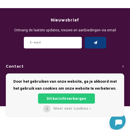
DENSSI
R4VE ENERGY
DENSS
Português
HKD
DOPE
REBEL ENERGY
FIX Z
Nieuwsbrief
IDR
Ontvang de laatste updates, nieuws en aanbiedingen via email
FIX
WAKEY
KLINT
INR
GREATEST
X-BOOSTER
R4VE 
JPY
KELLY WHITE
REBEL
Contact
BRL
KLINT
VELO
Klantenservice
Door het gebruiken van onze website, ga je akkoord met
BGN
het gebruik van cookies om onze website te verbeteren.
NICS
WAKE
Mijn account
HRK
Dit bericht verbergen
NOIS
X-BO
Meer over cookies »
DKK
© Copyright 2026 Pouch King - Theme by
Shopmonkey
SYX
EEK