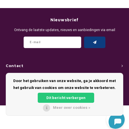
DENSSI
R4VE ENERGY
DENSS
Português
HKD
DOPE
REBEL ENERGY
FIX Z
Nieuwsbrief
IDR
Ontvang de laatste updates, nieuws en aanbiedingen via email
FIX
WAKEY
KLINT
INR
GREATEST
X-BOOSTER
R4VE 
JPY
KELLY WHITE
REBEL
Contact
BRL
KLINT
VELO
Klantenservice
Door het gebruiken van onze website, ga je akkoord met
BGN
het gebruik van cookies om onze website te verbeteren.
NICS
WAKE
Mijn account
HRK
Dit bericht verbergen
NOIS
X-BO
Meer over cookies »
DKK
© Copyright 2026 Pouch King - Theme by
Shopmonkey
SYX
EEK