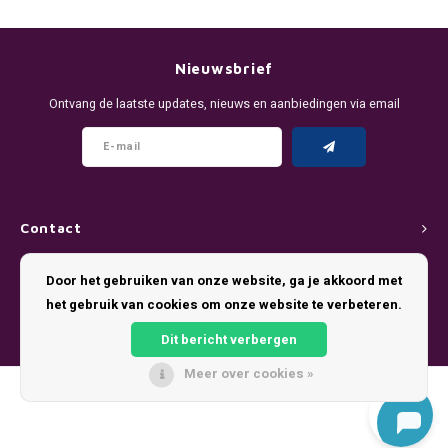
DENSSI
R4VE ENERGY
DENSS
Português
HKD
DOPE
REBEL ENERGY
FIX Z
Nieuwsbrief
IDR
Ontvang de laatste updates, nieuws en aanbiedingen via email
FIX
WAKEY
KLINT
INR
GREATEST
X-BOOSTER
R4VE 
JPY
KELLY WHITE
REBEL
Contact
BRL
KLINT
VELO
Klantenservice
Door het gebruiken van onze website, ga je akkoord met
BGN
het gebruik van cookies om onze website te verbeteren.
NICS
WAKE
Mijn account
HRK
Dit bericht verbergen
NOIS
X-BO
Meer over cookies »
DKK
© Copyright 2026 Pouch King - Theme by
Shopmonkey
SYX
EEK