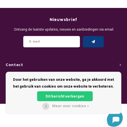
DENSSI
R4VE ENERGY
DENSS
Português
HKD
DOPE
REBEL ENERGY
FIX Z
Nieuwsbrief
IDR
Ontvang de laatste updates, nieuws en aanbiedingen via email
FIX
WAKEY
KLINT
INR
GREATEST
X-BOOSTER
R4VE 
JPY
KELLY WHITE
REBEL
Contact
BRL
KLINT
VELO
Klantenservice
Door het gebruiken van onze website, ga je akkoord met
BGN
het gebruik van cookies om onze website te verbeteren.
NICS
WAKE
Mijn account
HRK
Dit bericht verbergen
NOIS
X-BO
Meer over cookies »
DKK
© Copyright 2026 Pouch King - Theme by
Shopmonkey
SYX
EEK