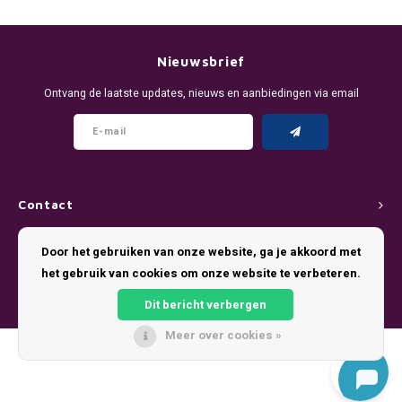
DENSSI
R4VE ENERGY
DENSS
Português
HKD
DOPE
REBEL ENERGY
FIX Z
Nieuwsbrief
IDR
Ontvang de laatste updates, nieuws en aanbiedingen via email
FIX
WAKEY
KLINT
INR
GREATEST
X-BOOSTER
R4VE 
JPY
KELLY WHITE
REBEL
Contact
BRL
KLINT
VELO
Klantenservice
Door het gebruiken van onze website, ga je akkoord met
BGN
het gebruik van cookies om onze website te verbeteren.
NICS
WAKE
Mijn account
HRK
Dit bericht verbergen
NOIS
X-BO
Meer over cookies »
DKK
© Copyright 2026 Pouch King - Theme by
Shopmonkey
SYX
EEK