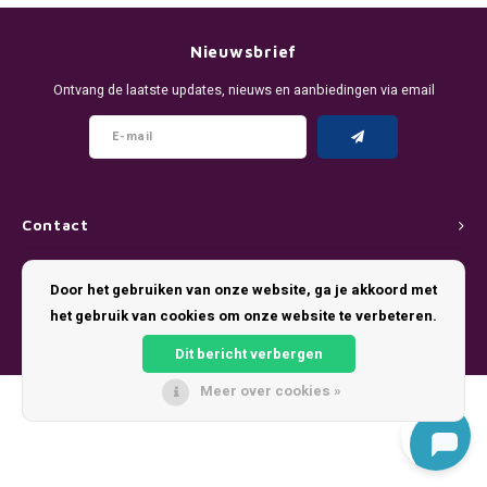
DENSSI
R4VE ENERGY
DENSS
Português
HKD
Nieuwsbrief
DOPE
REBEL ENERGY
FIX Z
Ontvang de laatste updates, nieuws en aanbiedingen via email
IDR
FIX
WAKEY
KLINT
INR
GREATEST
X-BOOSTER
R4VE 
JPY
KELLY WHITE
REBEL
Contact
BRL
Klantenservice
KLINT
VELO
Door het gebruiken van onze website, ga je akkoord met
BGN
het gebruik van cookies om onze website te verbeteren.
Mijn account
NICS
WAKE
Dit bericht verbergen
HRK
NOIS
X-BO
Meer over cookies »
© Copyright 2026 Pouch King - Theme by
Shopmonkey
DKK
SYX
EEK