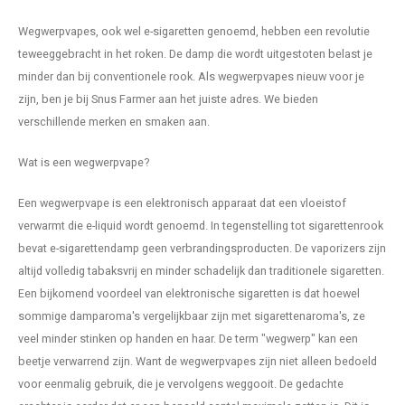
DENSSI
R4VE ENERGY
DENSS
Wegwerpvapes, ook wel e-sigaretten genoemd, hebben een revolutie
Português
HKD
teweeggebracht in het roken. De damp die wordt uitgestoten belast je
DOPE
REBEL ENERGY
FIX Z
minder dan bij conventionele rook. Als wegwerpvapes nieuw voor je
IDR
FIX
WAKEY
zijn, ben je bij Snus Farmer aan het juiste adres. We bieden
KLINT
verschillende merken en smaken aan.
INR
GREATEST
X-BOOSTER
R4VE 
Wat is een wegwerpvape?
JPY
KELLY WHITE
REBEL
Een wegwerpvape is een elektronisch apparaat dat een vloeistof
BRL
verwarmt die e-liquid wordt genoemd. In tegenstelling tot sigarettenrook
KLINT
VELO
bevat e-sigarettendamp geen verbrandingsproducten. De vaporizers zijn
BGN
altijd volledig tabaksvrij en minder schadelijk dan traditionele sigaretten.
NICS
WAKE
Een bijkomend voordeel van elektronische sigaretten is dat hoewel
HRK
sommige damparoma's vergelijkbaar zijn met sigarettenaroma's, ze
NOIS
X-BO
veel minder stinken op handen en haar. De term "wegwerp" kan een
DKK
beetje verwarrend zijn. Want de wegwerpvapes zijn niet alleen bedoeld
SYX
voor eenmalig gebruik, die je vervolgens weggooit. De gedachte
EEK