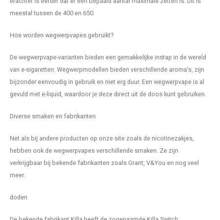
erachter is eerder dat er een bepaald aantal maximale zetten is. Dit is
VELO
meestal tussen de 400 en 650.
HUF
XQS
Hoe worden wegwerpvapes gebruikt?
ISK
De wegwerpvape-varianten bieden een gemakkelijke instap in de wereld
ILS
van e-sigaretten. Wegwerpmodellen bieden verschillende aroma's, zijn
bijzonder eenvoudig in gebruik en niet erg duur. Een wegwerpvape is al
KRW
gevuld met e-liquid, waardoor je deze direct uit de doos kunt gebruiken.
LVL
Diverse smaken en fabrikanten
LTL
Net als bij andere producten op onze site zoals de nicotinezakjes,
hebben ook de wegwerpvapes verschillende smaken. Ze zijn
MAD
verkrijgbaar bij bekende fabrikanten zoals Grant, V&You en nog veel
meer.
NZD
doden
NOK
De bekende fabrikant Killa heeft de zogenaamde Killa Switch