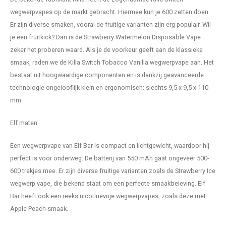
wegwerpvapes op de markt gebracht. Hiermee kun je 600 zetten doen.
PLN
Er zijn diverse smaken, vooral de fruitige varianten zijn erg populair. Wil
je een fruitkick? Dan is de Strawberry Watermelon Disposable Vape
QAR
zeker het proberen waard. Als je de voorkeur geeft aan de klassieke
smaak, raden we de Killa Switch Tobacco Vanilla wegwerpvape aan. Het
RON
bestaat uit hoogwaardige componenten en is dankzij geavanceerde
technologie ongelooflijk klein en ergonomisch: slechts 9,5 x 9,5 x 110
SGD
mm.
SKK
Elf maten
SIT
Een wegwerpvape van Elf Bar is compact en lichtgewicht, waardoor hij
perfect is voor onderweg. De batterij van 550 mAh gaat ongeveer 500-
SEK
600 trekjes mee. Er zijn diverse fruitige varianten zoals de Strawberry Ice
wegwerp vape, die bekend staat om een ​​perfecte smaakbeleving. Elf
AED
Bar heeft ook een reeks nicotinevrije wegwerpvapes, zoals deze met
Apple Peach-smaak.