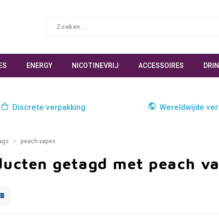
ES
ENERGY
NICOTINEVRIJ
ACCESSOIRES
DRI
Discrete verpakking
Wereldwijde ve
ags
peach vapes
ducten getagd met peach v