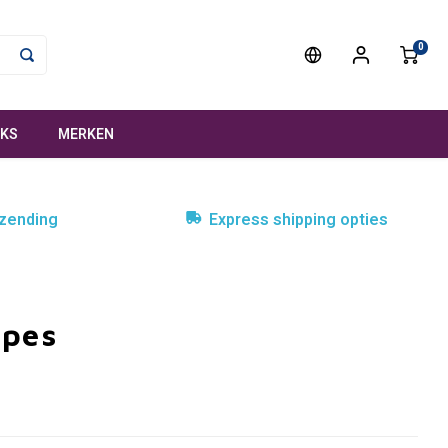
0
NKS
MERKEN
rzending
Express shipping opties
apes