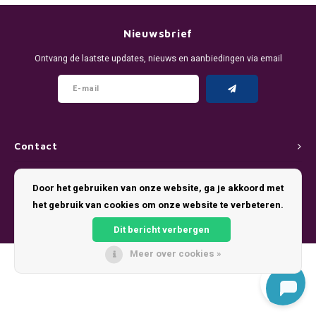
DENSSI
R4VE ENERGY
DENSS
Português
HKD
Nieuwsbrief
DOPE
REBEL ENERGY
FIX Z
Ontvang de laatste updates, nieuws en aanbiedingen via email
IDR
FIX
WAKEY
KLINT
INR
GREATEST
X-BOOSTER
R4VE 
JPY
KELLY WHITE
REBEL
Contact
BRL
Klantenservice
KLINT
VELO
Door het gebruiken van onze website, ga je akkoord met
BGN
het gebruik van cookies om onze website te verbeteren.
Mijn account
NICS
WAKE
Dit bericht verbergen
HRK
NOIS
X-BO
Meer over cookies »
© Copyright 2026 Pouch King - Theme by
Shopmonkey
DKK
SYX
EEK