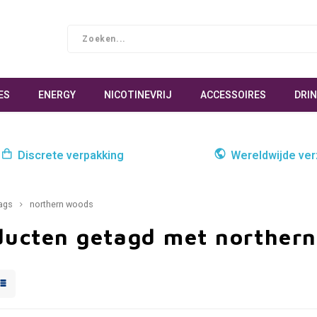
ES
ENERGY
NICOTINEVRIJ
ACCESSOIRES
DRI
Discrete verpakking
Wereldwijde ve
ags
northern woods
ducten getagd met norther