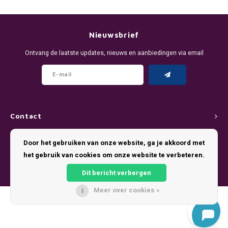
DENSSI
R4VE ENERGY
DENSS
Português
HKD
DOPE
REBEL ENERGY
FIX Z
Nieuwsbrief
IDR
Ontvang de laatste updates, nieuws en aanbiedingen via email
FIX
WAKEY
KLINT
INR
GREATEST
X-BOOSTER
R4VE 
JPY
KELLY WHITE
REBEL
Contact
BRL
KLINT
VELO
Klantenservice
Door het gebruiken van onze website, ga je akkoord met
BGN
het gebruik van cookies om onze website te verbeteren.
NICS
WAKE
Mijn account
HRK
Dit bericht verbergen
NOIS
X-BO
Meer over cookies »
DKK
© Copyright 2026 Pouch King - Theme by
Shopmonkey
SYX
EEK