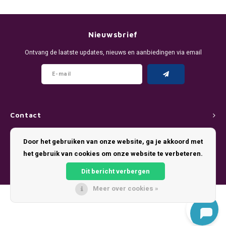
DENSSI
R4VE ENERGY
DENSS
Português
HKD
DOPE
REBEL ENERGY
FIX Z
Nieuwsbrief
IDR
Ontvang de laatste updates, nieuws en aanbiedingen via email
FIX
WAKEY
KLINT
INR
GREATEST
X-BOOSTER
R4VE 
JPY
KELLY WHITE
REBEL
Contact
BRL
KLINT
VELO
Klantenservice
Door het gebruiken van onze website, ga je akkoord met
BGN
het gebruik van cookies om onze website te verbeteren.
NICS
WAKE
Mijn account
HRK
Dit bericht verbergen
NOIS
X-BO
Meer over cookies »
DKK
© Copyright 2026 Pouch King - Theme by
Shopmonkey
SYX
EEK