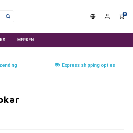
0
NKS
MERKEN
rzending
Express shipping opties
okar