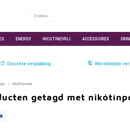
ES
ENERGY
NICOTINEVRIJ
ACCESSOIRES
DRI
Discrete verpakking
Wereldwijde ve
ags
nikótínpokar
ducten getagd met nikótínp