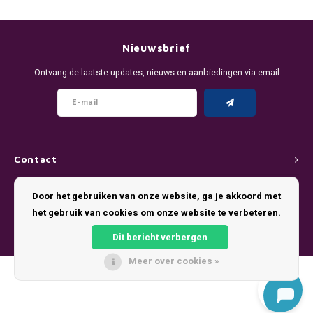
DENSSI
R4VE ENERGY
DENSS
Português
HKD
DOPE
REBEL ENERGY
FIX Z
Nieuwsbrief
IDR
Ontvang de laatste updates, nieuws en aanbiedingen via email
FIX
WAKEY
KLINT
INR
GREATEST
X-BOOSTER
R4VE 
JPY
KELLY WHITE
REBEL
Contact
BRL
KLINT
VELO
Klantenservice
Door het gebruiken van onze website, ga je akkoord met
BGN
het gebruik van cookies om onze website te verbeteren.
NICS
WAKE
Mijn account
HRK
Dit bericht verbergen
NOIS
X-BO
Meer over cookies »
DKK
© Copyright 2026 Pouch King - Theme by
Shopmonkey
SYX
EEK