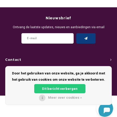
DENSSI
R4VE ENERGY
DENSS
Português
HKD
DOPE
REBEL ENERGY
FIX Z
Nieuwsbrief
IDR
Ontvang de laatste updates, nieuws en aanbiedingen via email
FIX
WAKEY
KLINT
INR
GREATEST
X-BOOSTER
R4VE 
JPY
KELLY WHITE
REBEL
Contact
BRL
KLINT
VELO
Klantenservice
Door het gebruiken van onze website, ga je akkoord met
BGN
het gebruik van cookies om onze website te verbeteren.
NICS
WAKE
Mijn account
HRK
Dit bericht verbergen
NOIS
X-BO
Meer over cookies »
DKK
© Copyright 2026 Pouch King - Theme by
Shopmonkey
SYX
EEK