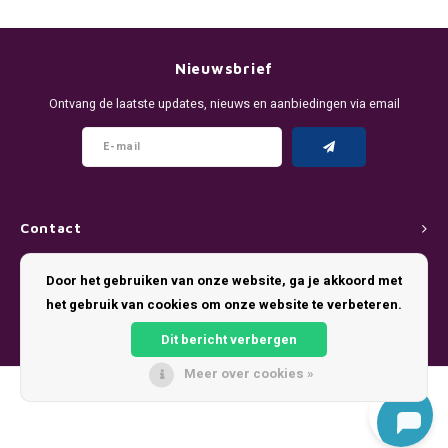
DENSSI
R4VE ENERGY
DENSS
Português
HKD
DOPE
REBEL ENERGY
FIX Z
Nieuwsbrief
IDR
Ontvang de laatste updates, nieuws en aanbiedingen via email
FIX
WAKEY
KLINT
INR
GREATEST
X-BOOSTER
R4VE 
JPY
KELLY WHITE
REBEL
Contact
BRL
KLINT
VELO
Klantenservice
Door het gebruiken van onze website, ga je akkoord met
BGN
het gebruik van cookies om onze website te verbeteren.
NICS
WAKE
Mijn account
HRK
Dit bericht verbergen
NOIS
X-BO
Meer over cookies »
DKK
© Copyright 2026 Pouch King - Theme by
Shopmonkey
SYX
EEK