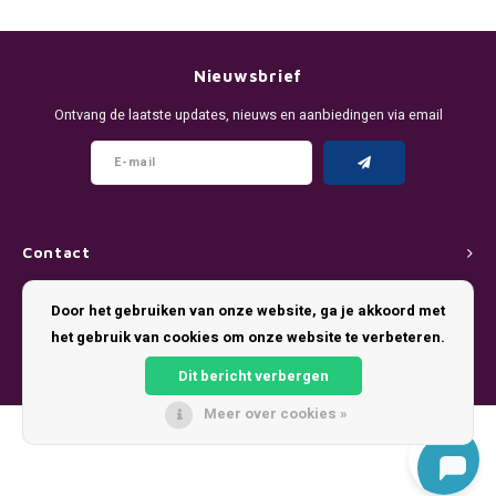
DENSSI
R4VE ENERGY
DENSS
Português
HKD
DOPE
REBEL ENERGY
FIX Z
Nieuwsbrief
IDR
Ontvang de laatste updates, nieuws en aanbiedingen via email
FIX
WAKEY
KLINT
INR
GREATEST
X-BOOSTER
R4VE 
JPY
KELLY WHITE
REBEL
Contact
BRL
KLINT
VELO
Klantenservice
Door het gebruiken van onze website, ga je akkoord met
BGN
het gebruik van cookies om onze website te verbeteren.
NICS
WAKE
Mijn account
HRK
Dit bericht verbergen
NOIS
X-BO
Meer over cookies »
DKK
© Copyright 2026 Pouch King - Theme by
Shopmonkey
SYX
EEK