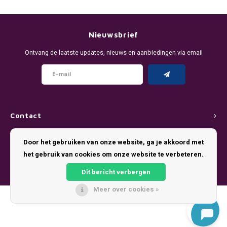
DENSSI
R4VE ENERGY
DENSS
Português
HKD
DOPE
REBEL ENERGY
FIX Z
Nieuwsbrief
IDR
Ontvang de laatste updates, nieuws en aanbiedingen via email
FIX
WAKEY
KLINT
INR
GREATEST
X-BOOSTER
R4VE 
JPY
KELLY WHITE
REBEL
Contact
BRL
KLINT
VELO
Klantenservice
Door het gebruiken van onze website, ga je akkoord met
BGN
het gebruik van cookies om onze website te verbeteren.
NICS
WAKE
Mijn account
HRK
Dit bericht verbergen
NOIS
X-BO
Meer over cookies »
DKK
© Copyright 2026 Pouch King - Theme by
Shopmonkey
SYX
EEK