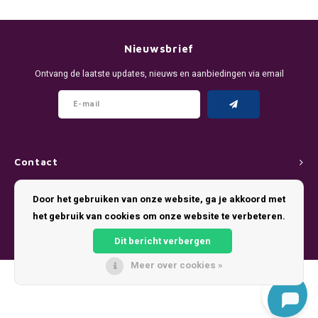
DENSSI
R4VE ENERGY
DENSS
Português
HKD
DOPE
REBEL ENERGY
FIX Z
Nieuwsbrief
IDR
Ontvang de laatste updates, nieuws en aanbiedingen via email
FIX
WAKEY
KLINT
INR
GREATEST
X-BOOSTER
R4VE 
JPY
KELLY WHITE
REBEL
Contact
BRL
KLINT
VELO
Klantenservice
Door het gebruiken van onze website, ga je akkoord met
BGN
het gebruik van cookies om onze website te verbeteren.
NICS
WAKE
Mijn account
HRK
Dit bericht verbergen
NOIS
X-BO
Meer over cookies »
DKK
© Copyright 2026 Pouch King - Theme by
Shopmonkey
SYX
EEK