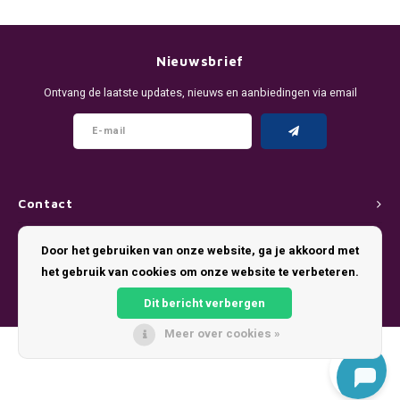
DENSSI
R4VE ENERGY
DENSS
Português
HKD
DOPE
REBEL ENERGY
FIX Z
Nieuwsbrief
IDR
Ontvang de laatste updates, nieuws en aanbiedingen via email
FIX
WAKEY
KLINT
INR
GREATEST
X-BOOSTER
R4VE 
JPY
KELLY WHITE
REBEL
Contact
BRL
KLINT
VELO
Klantenservice
Door het gebruiken van onze website, ga je akkoord met
BGN
het gebruik van cookies om onze website te verbeteren.
NICS
WAKE
Mijn account
HRK
Dit bericht verbergen
NOIS
X-BO
Meer over cookies »
DKK
© Copyright 2026 Pouch King - Theme by
Shopmonkey
SYX
EEK