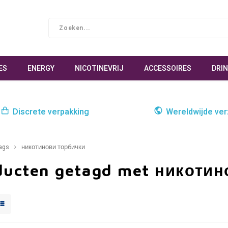
ES
ENERGY
NICOTINEVRIJ
ACCESSOIRES
DRI
Discrete verpakking
Wereldwijde ve
ags
никотинови торбички
ducten getagd met никотин