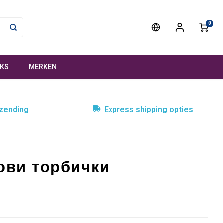
0
NKS
MERKEN
rzending
Express shipping opties
ови торбички