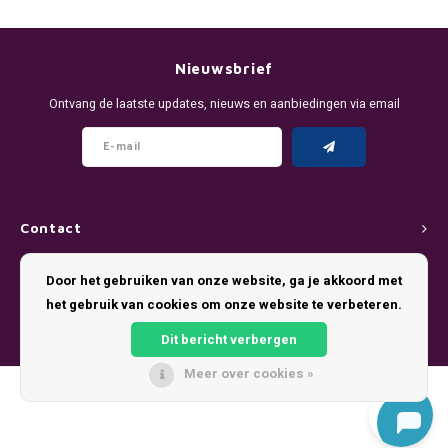
DENSSI
R4VE ENERGY
DENSS
Português
HKD
DOPE
REBEL ENERGY
FIX Z
Nieuwsbrief
IDR
Ontvang de laatste updates, nieuws en aanbiedingen via email
FIX
WAKEY
KLINT
INR
GREATEST
X-BOOSTER
R4VE 
JPY
KELLY WHITE
REBEL
Contact
BRL
KLINT
VELO
Klantenservice
Door het gebruiken van onze website, ga je akkoord met
BGN
het gebruik van cookies om onze website te verbeteren.
NICS
WAKE
Mijn account
HRK
Dit bericht verbergen
NOIS
X-BO
Meer over cookies »
DKK
© Copyright 2026 Pouch King - Theme by
Shopmonkey
SYX
EEK