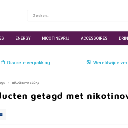
ES
ENERGY
NICOTINEVRIJ
ACCESSOIRES
DRI
Discrete verpakking
Wereldwijde ve
ags
nikotinové sáčky
ducten getagd met nikotino