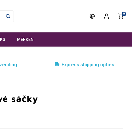
0
NKS
MERKEN
rzending
Express shipping opties
vé sáčky