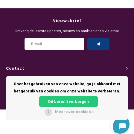
DENSSI
R4VE ENERGY
DENSS
Português
HKD
DOPE
REBEL ENERGY
FIX Z
Nieuwsbrief
IDR
Ontvang de laatste updates, nieuws en aanbiedingen via email
FIX
WAKEY
KLINT
INR
GREATEST
X-BOOSTER
R4VE 
JPY
KELLY WHITE
REBEL
Contact
BRL
KLINT
VELO
Klantenservice
Door het gebruiken van onze website, ga je akkoord met
BGN
het gebruik van cookies om onze website te verbeteren.
NICS
WAKE
Mijn account
HRK
Dit bericht verbergen
NOIS
X-BO
Meer over cookies »
DKK
© Copyright 2026 Pouch King - Theme by
Shopmonkey
SYX
EEK