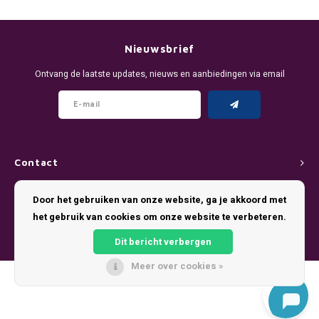
DENSSI
R4VE ENERGY
DENSS
Português
HKD
DOPE
REBEL ENERGY
FIX Z
Nieuwsbrief
IDR
Ontvang de laatste updates, nieuws en aanbiedingen via email
FIX
WAKEY
KLINT
INR
GREATEST
X-BOOSTER
R4VE 
JPY
KELLY WHITE
REBEL
Contact
BRL
KLINT
VELO
Klantenservice
Door het gebruiken van onze website, ga je akkoord met
BGN
het gebruik van cookies om onze website te verbeteren.
NICS
WAKE
Mijn account
HRK
Dit bericht verbergen
NOIS
X-BO
Meer over cookies »
DKK
© Copyright 2026 Pouch King - Theme by
Shopmonkey
SYX
EEK