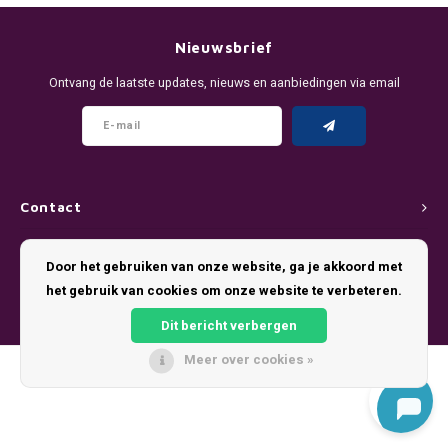
DENSSI
R4VE ENERGY
DENSS
Português
HKD
Nieuwsbrief
DOPE
REBEL ENERGY
FIX Z
Ontvang de laatste updates, nieuws en aanbiedingen via email
IDR
FIX
WAKEY
KLINT
INR
GREATEST
X-BOOSTER
R4VE 
JPY
KELLY WHITE
REBEL
Contact
BRL
Klantenservice
KLINT
VELO
Door het gebruiken van onze website, ga je akkoord met
BGN
het gebruik van cookies om onze website te verbeteren.
Mijn account
NICS
WAKE
Dit bericht verbergen
HRK
NOIS
X-BO
Meer over cookies »
© Copyright 2026 Pouch King - Theme by
Shopmonkey
DKK
SYX
EEK