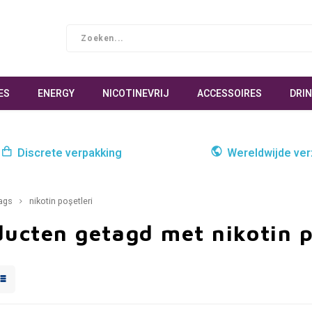
ES
ENERGY
NICOTINEVRIJ
ACCESSOIRES
DRI
Discrete verpakking
Wereldwijde ve
ags
nikotin poşetleri
ucten getagd met nikotin p