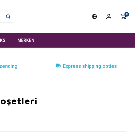
0
NKS
MERKEN
rzending
Express shipping opties
oşetleri