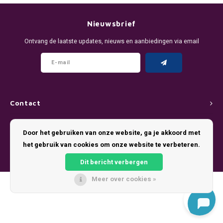
DENSSI
R4VE ENERGY
DENSS
Português
HKD
Nieuwsbrief
DOPE
REBEL ENERGY
FIX Z
Ontvang de laatste updates, nieuws en aanbiedingen via email
IDR
FIX
WAKEY
KLINT
INR
GREATEST
X-BOOSTER
R4VE 
JPY
KELLY WHITE
REBEL
Contact
BRL
Klantenservice
KLINT
VELO
Door het gebruiken van onze website, ga je akkoord met
BGN
het gebruik van cookies om onze website te verbeteren.
Mijn account
NICS
WAKE
Dit bericht verbergen
HRK
NOIS
X-BO
Meer over cookies »
© Copyright 2026 Pouch King - Theme by
Shopmonkey
DKK
SYX
EEK