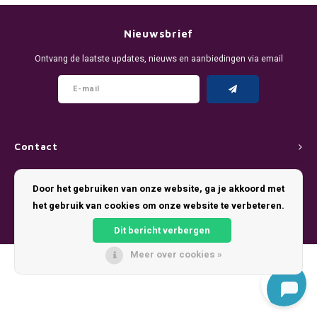
DENSSI
R4VE ENERGY
DENSS
Português
HKD
Nieuwsbrief
DOPE
REBEL ENERGY
FIX Z
Ontvang de laatste updates, nieuws en aanbiedingen via email
IDR
FIX
WAKEY
KLINT
INR
GREATEST
X-BOOSTER
R4VE 
JPY
KELLY WHITE
REBEL
Contact
BRL
Klantenservice
KLINT
VELO
Door het gebruiken van onze website, ga je akkoord met
BGN
het gebruik van cookies om onze website te verbeteren.
Mijn account
NICS
WAKE
Dit bericht verbergen
HRK
NOIS
X-BO
Meer over cookies »
© Copyright 2026 Pouch King - Theme by
Shopmonkey
DKK
SYX
EEK