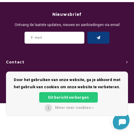
DENSSI
R4VE ENERGY
DENSS
Português
HKD
Nieuwsbrief
DOPE
REBEL ENERGY
FIX Z
Ontvang de laatste updates, nieuws en aanbiedingen via email
IDR
FIX
WAKEY
KLINT
INR
GREATEST
X-BOOSTER
R4VE 
JPY
KELLY WHITE
REBEL
Contact
BRL
Klantenservice
KLINT
VELO
Door het gebruiken van onze website, ga je akkoord met
BGN
het gebruik van cookies om onze website te verbeteren.
Mijn account
NICS
WAKE
Dit bericht verbergen
HRK
NOIS
X-BO
Meer over cookies »
© Copyright 2026 Pouch King - Theme by
Shopmonkey
DKK
SYX
EEK