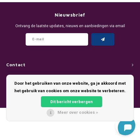
DENSSI
R4VE ENERGY
DENSS
Português
HKD
Nieuwsbrief
DOPE
REBEL ENERGY
FIX Z
Ontvang de laatste updates, nieuws en aanbiedingen via email
IDR
FIX
WAKEY
KLINT
INR
GREATEST
X-BOOSTER
R4VE 
JPY
KELLY WHITE
REBEL
Contact
BRL
Klantenservice
KLINT
VELO
Door het gebruiken van onze website, ga je akkoord met
BGN
het gebruik van cookies om onze website te verbeteren.
Mijn account
NICS
WAKE
Dit bericht verbergen
HRK
NOIS
X-BO
Meer over cookies »
© Copyright 2026 Pouch King - Theme by
Shopmonkey
DKK
SYX
EEK