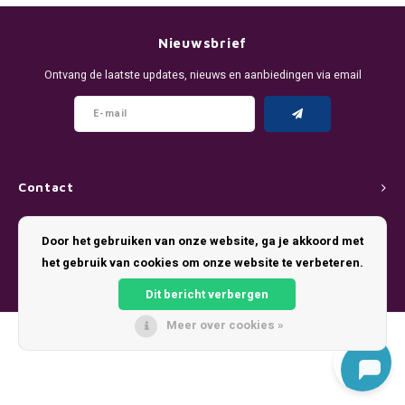
DENSSI
R4VE ENERGY
DENSS
Português
HKD
Nieuwsbrief
DOPE
REBEL ENERGY
FIX Z
Ontvang de laatste updates, nieuws en aanbiedingen via email
IDR
FIX
WAKEY
KLINT
INR
GREATEST
X-BOOSTER
R4VE 
JPY
KELLY WHITE
REBEL
Contact
BRL
Klantenservice
KLINT
VELO
Door het gebruiken van onze website, ga je akkoord met
BGN
het gebruik van cookies om onze website te verbeteren.
Mijn account
NICS
WAKE
Dit bericht verbergen
HRK
NOIS
X-BO
Meer over cookies »
© Copyright 2026 Pouch King - Theme by
Shopmonkey
DKK
SYX
EEK