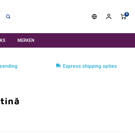
0
NKS
MERKEN
rzending
Express shipping opties
tină