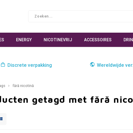
ES
ENERGY
NICOTINEVRIJ
ACCESSOIRES
DRI
Discrete verpakking
Wereldwijde ve
ags
fără nicotină
ducten getagd met fără nico