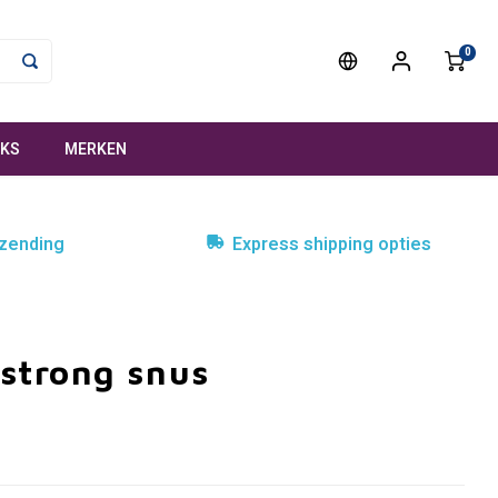
0
NKS
MERKEN
rzending
Express shipping opties
strong snus