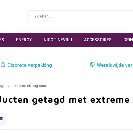
ES
ENERGY
NICOTINEVRIJ
ACCESSOIRES
DRI
Discrete verpakking
Wereldwijde ve
ags
extreme strong snus
ducten getagd met extreme 