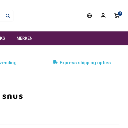
0
NKS
MERKEN
rzending
Express shipping opties
 snus