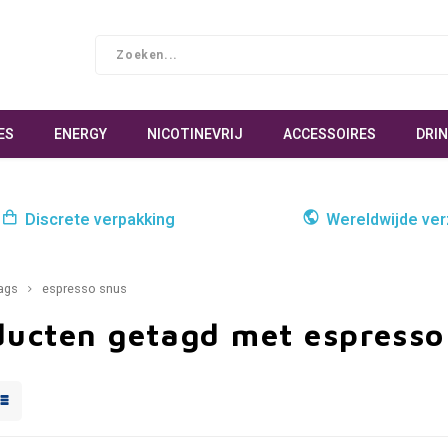
ES
ENERGY
NICOTINEVRIJ
ACCESSOIRES
DRI
Discrete verpakking
Wereldwijde ve
ags
espresso snus
ducten getagd met espresso