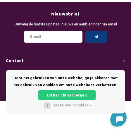
DENSSI
R4VE ENERGY
DENSS
Português
HKD
Nieuwsbrief
DOPE
REBEL ENERGY
FIX Z
Ontvang de laatste updates, nieuws en aanbiedingen via email
IDR
FIX
WAKEY
KLINT
INR
GREATEST
X-BOOSTER
R4VE 
JPY
KELLY WHITE
REBEL
Contact
BRL
Klantenservice
KLINT
VELO
Door het gebruiken van onze website, ga je akkoord met
BGN
het gebruik van cookies om onze website te verbeteren.
Mijn account
NICS
WAKE
Dit bericht verbergen
HRK
NOIS
X-BO
Meer over cookies »
© Copyright 2026 Pouch King - Theme by
Shopmonkey
DKK
SYX
EEK