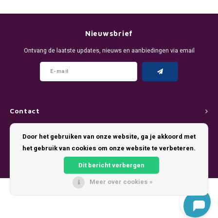
DENSSI
R4VE ENERGY
DENSS
Português
HKD
DOPE
REBEL ENERGY
FIX Z
Nieuwsbrief
IDR
Ontvang de laatste updates, nieuws en aanbiedingen via email
FIX
WAKEY
KLINT
INR
GREATEST
X-BOOSTER
R4VE 
JPY
KELLY WHITE
REBEL
Contact
BRL
KLINT
VELO
Klantenservice
Door het gebruiken van onze website, ga je akkoord met
BGN
het gebruik van cookies om onze website te verbeteren.
NICS
WAKE
Mijn account
HRK
Dit bericht verbergen
NOIS
X-BO
Meer over cookies »
DKK
© Copyright 2026 Pouch King - Theme by
Shopmonkey
SYX
EEK