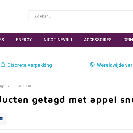
ES
ENERGY
NICOTINEVRIJ
ACCESSOIRES
DRI
Discrete verpakking
Wereldwijde ve
ags
appel snus
ducten getagd met appel sn