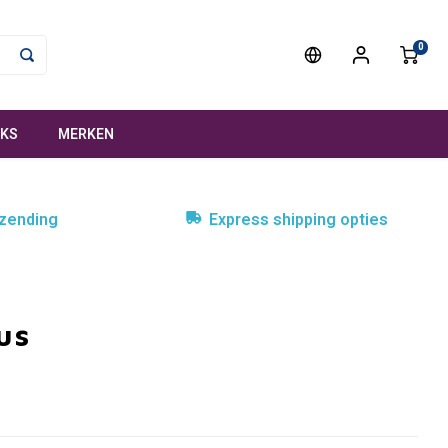
0
NKS
MERKEN
rzending
Express shipping opties
us