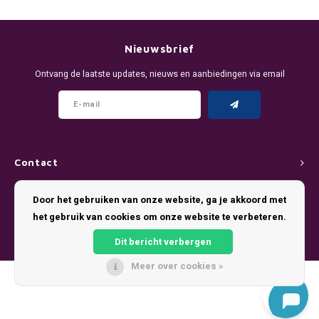
DENSSI
R4VE ENERGY
DENSS
Português
HKD
DOPE
REBEL ENERGY
FIX Z
Nieuwsbrief
IDR
Ontvang de laatste updates, nieuws en aanbiedingen via email
FIX
WAKEY
KLINT
INR
GREATEST
X-BOOSTER
R4VE 
JPY
KELLY WHITE
REBEL
Contact
BRL
KLINT
VELO
Klantenservice
Door het gebruiken van onze website, ga je akkoord met
BGN
het gebruik van cookies om onze website te verbeteren.
NICS
WAKE
Mijn account
HRK
Dit bericht verbergen
NOIS
X-BO
Meer over cookies »
DKK
© Copyright 2026 Pouch King - Theme by
Shopmonkey
SYX
EEK