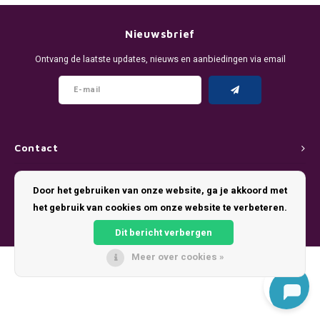
DENSSI
R4VE ENERGY
DENSS
Português
HKD
Nieuwsbrief
DOPE
REBEL ENERGY
FIX Z
Ontvang de laatste updates, nieuws en aanbiedingen via email
IDR
FIX
WAKEY
KLINT
INR
GREATEST
X-BOOSTER
R4VE 
JPY
KELLY WHITE
REBEL
Contact
BRL
Klantenservice
KLINT
VELO
Door het gebruiken van onze website, ga je akkoord met
BGN
het gebruik van cookies om onze website te verbeteren.
Mijn account
NICS
WAKE
Dit bericht verbergen
HRK
NOIS
X-BO
Meer over cookies »
© Copyright 2026 Pouch King - Theme by
Shopmonkey
DKK
SYX
EEK