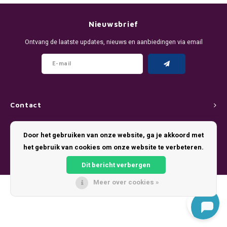
DENSSI
R4VE ENERGY
DENSS
Português
HKD
Nieuwsbrief
DOPE
REBEL ENERGY
FIX Z
Ontvang de laatste updates, nieuws en aanbiedingen via email
IDR
FIX
WAKEY
KLINT
INR
GREATEST
X-BOOSTER
R4VE 
JPY
KELLY WHITE
REBEL
Contact
BRL
Klantenservice
KLINT
VELO
Door het gebruiken van onze website, ga je akkoord met
BGN
het gebruik van cookies om onze website te verbeteren.
Mijn account
NICS
WAKE
Dit bericht verbergen
HRK
NOIS
X-BO
Meer over cookies »
© Copyright 2026 Pouch King - Theme by
Shopmonkey
DKK
SYX
EEK