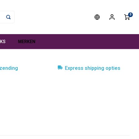
0
NKS
MERKEN
rzending
Express shipping opties