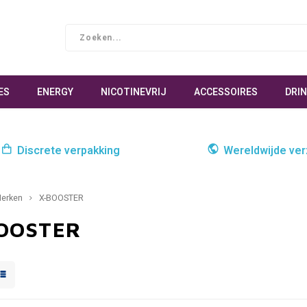
ES
ENERGY
NICOTINEVRIJ
ACCESSOIRES
DRI
Discrete verpakking
Wereldwijde ve
erken
X-BOOSTER
OOSTER