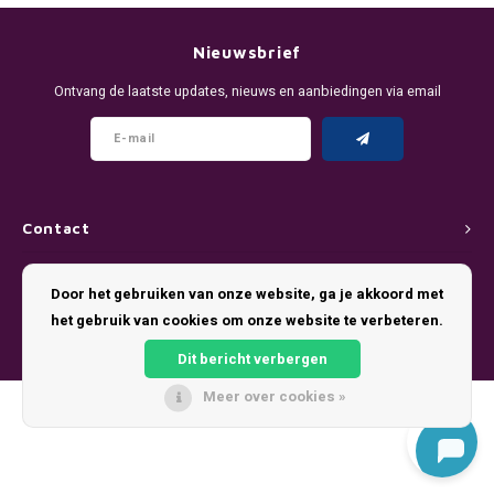
DENSSI
R4VE ENERGY
DENSS
Português
HKD
Nieuwsbrief
DOPE
REBEL ENERGY
FIX Z
Ontvang de laatste updates, nieuws en aanbiedingen via email
IDR
FIX
WAKEY
KLINT
INR
GREATEST
X-BOOSTER
R4VE 
JPY
KELLY WHITE
REBEL
Contact
BRL
Klantenservice
KLINT
VELO
Door het gebruiken van onze website, ga je akkoord met
BGN
het gebruik van cookies om onze website te verbeteren.
Mijn account
NICS
WAKE
Dit bericht verbergen
HRK
NOIS
X-BO
Meer over cookies »
© Copyright 2026 Pouch King - Theme by
Shopmonkey
DKK
SYX
EEK