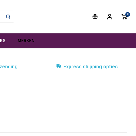
0
NKS
MERKEN
rzending
Express shipping opties