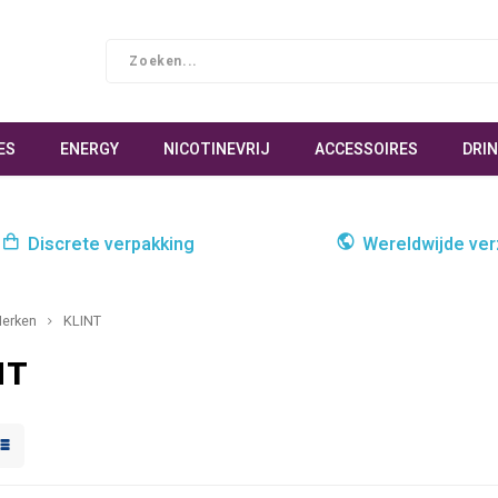
ES
ENERGY
NICOTINEVRIJ
ACCESSOIRES
DRI
Discrete verpakking
Wereldwijde ve
erken
KLINT
NT