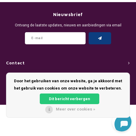
DENSSI
R4VE ENERGY
DENSS
Português
HKD
Nieuwsbrief
DOPE
REBEL ENERGY
FIX Z
Ontvang de laatste updates, nieuws en aanbiedingen via email
IDR
FIX
WAKEY
KLINT
INR
GREATEST
X-BOOSTER
R4VE 
JPY
KELLY WHITE
REBEL
Contact
BRL
Klantenservice
KLINT
VELO
Door het gebruiken van onze website, ga je akkoord met
BGN
het gebruik van cookies om onze website te verbeteren.
Mijn account
NICS
WAKE
Dit bericht verbergen
HRK
NOIS
X-BO
Meer over cookies »
© Copyright 2026 Pouch King - Theme by
Shopmonkey
DKK
SYX
EEK