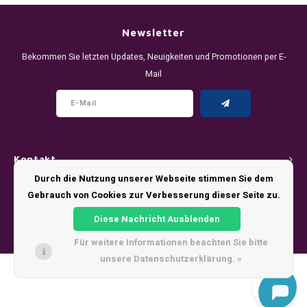
DENSSI
R4VE ENERGY
DENSS
Português
HKD
Newsletter
DOPE
REBEL ENERGY
FIX Z
Bekommen Sie letzten Updates, Neuigkeiten und Promotionen per E-
IDR
Mail
FIX
WAKEY
KLINT
INR
GREATEST
X-BOOSTER
R4VE 
JPY
KELLY WHITE
REBEL
Kontakt
BRL
KLINT
VELO
Durch die Nutzung unserer Webseite stimmen Sie dem
Kundendienst
Gebrauch von Cookies zur Verbesserung dieser Seite zu.
BGN
NICS
WAKE
Diese Nachricht Ausblenden
Mein Konto
HRK
Für weitere Informationen beachten Sie bitte
NOIS
X-BO
unsere Datenschutzerklärung. »
DKK
© Copyright 2026 - Theme by
Shopmonkey
SYX
EEK